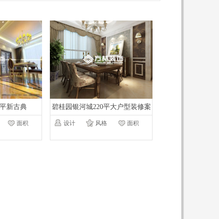
7平新古典
碧桂园银河城220平大户型装修案
例效果图
面积
设计
风格
面积