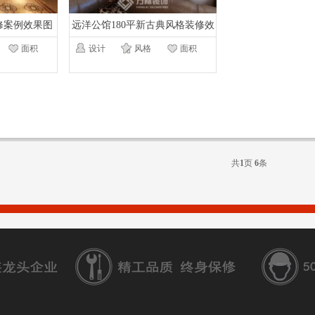
修案例效果图
远洋公馆180平新古典风格装修效
古典】
果图
面积
设计
风格
面积
共
1
页
6
条