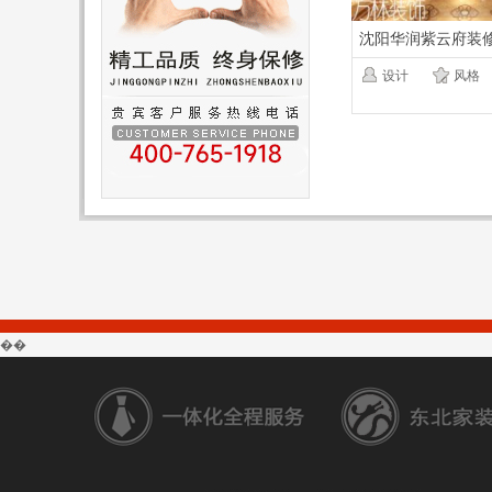
沈阳华润紫云府装
【130平新
设计
风格
��