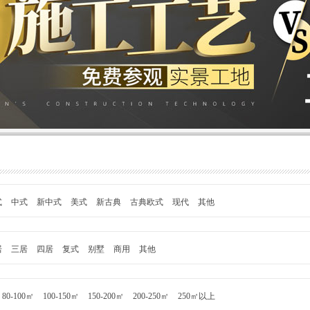
式
中式
新中式
美式
新古典
古典欧式
现代
其他
居
三居
四居
复式
别墅
商用
其他
80-100㎡
100-150㎡
150-200㎡
200-250㎡
250㎡以上