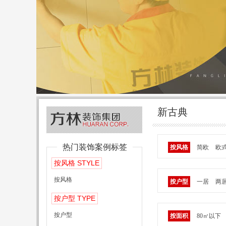
新古典
热门装饰案例标签
按风格
简欧
欧
STYLE
按风格
按风格
按户型
一居
两
TYPE
按户型
按户型
按面积
80㎡以下