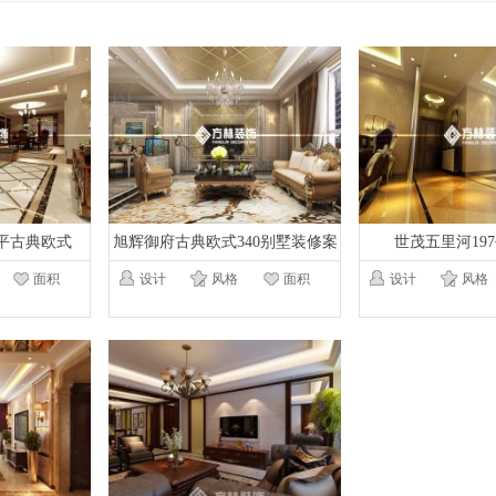
6平古典欧式
旭辉御府古典欧式340别墅装修案
世茂五里河19
例
面积
设计
风格
面积
设计
风格