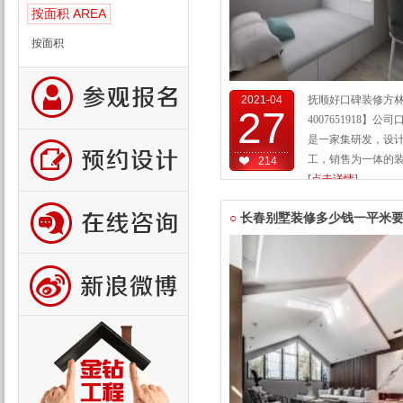
AREA
按面积
按面积
2021-04
抚顺好口碑装修方
27
4007651918】
是一家集研发，设
工，销售为一体的装饰
214
[
点击详情
]
○
长春别墅装修多少钱一平米